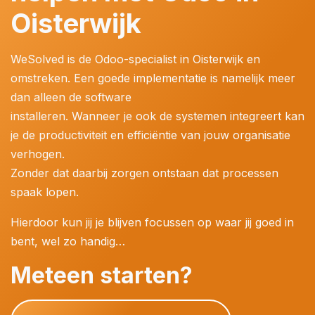
Oisterwijk
WeSolved is de Odoo-specialist in Oisterwijk en
omstreken. Een goede implementatie is namelijk meer
dan alleen de software
installeren. Wanneer je ook de systemen integreert kan
je de productiviteit en efficiëntie van jouw organisatie
verhogen.
Zonder dat daarbij zorgen ontstaan dat processen
spaak lopen.
Hierdoor kun jij je blijven focussen op waar jij goed in
bent, wel zo handig…
Meteen starten?