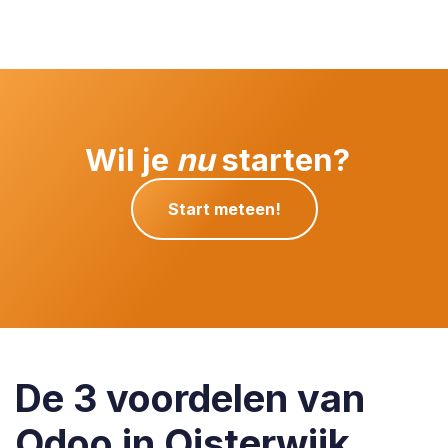
Wil je
nu
starten?
Start meteen!
De 3 voordelen van
Odoo in Oisterwijk