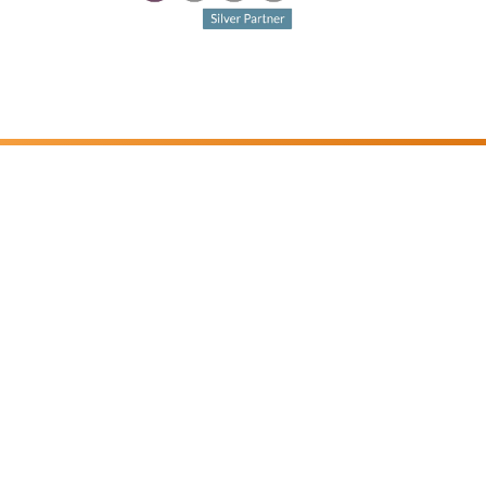
Geïnteresseerd? Laten we
vrijblijvend kennismaken.
Sinds 2018 helpen wij bedrijven met op maat
gemaakte software om jouw bedrijfsprocessen
efficiënter te maken en te automatiseren. Hierdoor
kun jij je focussen op waar jij goed in bent.
Plan een Teams-meeting