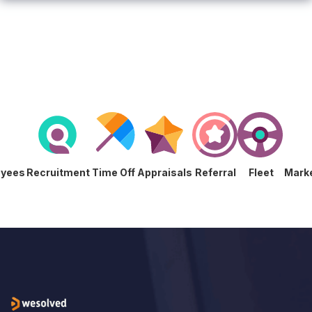
loyees
Recruitment
Time Off
Appraisals
Referral
Fleet
Ma