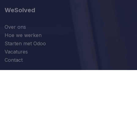
WeSolved
Over ons
Hoe we werken
Starten met Odoo
Vacatures
Contact
Modules
Verkoop
Financiën
Marketing
Productie