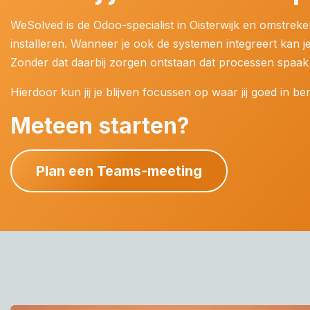
WeSolved is de Odoo-specialist in Oisterwijk en omstrek
installeren. Wanneer je ook de systemen integreert kan je
Zonder dat daarbij zorgen ontstaan dat processen spaak
Hierdoor kun jij je blijven focussen op waar jij goed in b
Meteen starten?
Plan een Teams-meeting