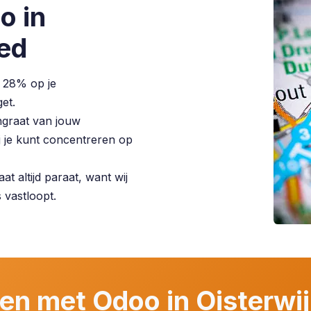
o in
ed
 28% op je
et.
graat van jouw
jij je kunt concentreren op
t altijd paraat, want wij
s vastloopt.
en met Odoo in Oisterwi