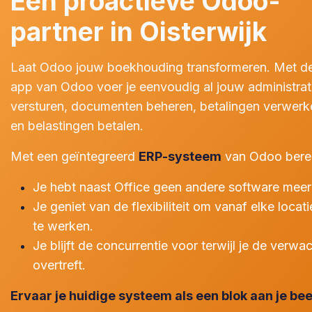
Een proactieve Odoo-
partner in Oisterwijk
Laat Odoo jouw boekhouding transformeren. Met de 
app van Odoo voer je eenvoudig al jouw administrati
versturen, documenten beheren, betalingen verwerke
en belastingen betalen.
Met een geïntegreerd
ERP-systeem
van Odoo berei
Je hebt naast Office geen andere software meer
Je geniet van de flexibiliteit om vanaf elke locati
te werken.
Je blijft de concurrentie voor terwijl je de verw
overtreft.
Ervaar je huidige systeem als een blok aan je be