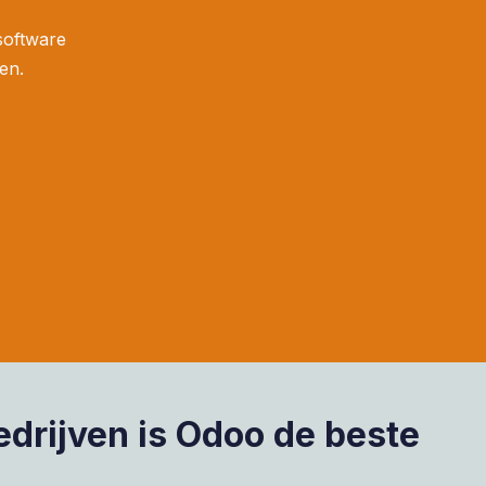
 software
gen.
edrijven is Odoo de beste