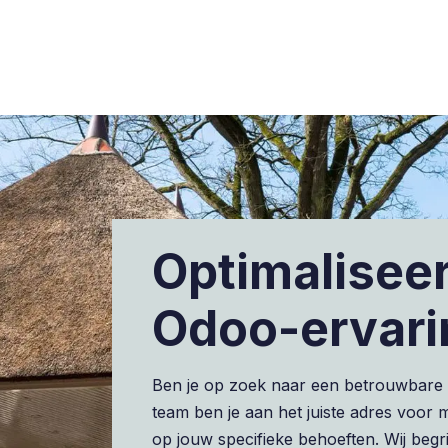
Sectoren
Over ons
Blog
Cases
C
Optimalisee
Odoo-ervarin
Ben je op zoek naar een betrouwbare O
team ben je aan het juiste adres voor
op jouw specifieke behoeften. Wij beg