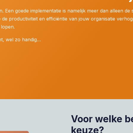
en. Een goede implementatie is namelijk meer dan alleen de
 de productiviteit en efficiëntie van jouw organisatie verho
 lopen.
ent, wel zo handig…
Voor welke b
keuze?