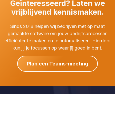
Geïnteresseerd? Laten we
vrijblijvend kennismaken.
Sinds 2018 helpen wij bedrijven met op maat
gemaakte software om jouw bedrijfsprocessen
efficiënter te maken en te automatiseren. Hierdoor
kun jij je focussen op waar jij goed in bent.
Plan een Teams-meeting