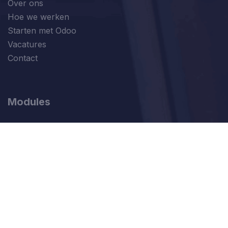
Over ons
Hoe we werken
Starten met Odoo
Vacatures
Contact
Modules
Verkoop
Financiën
Marketing
Productie
Alle Modules
Login