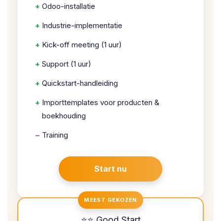
+
Odoo-installatie
+
Industrie-implementatie
+
Kick-off meeting (1 uur)
+
Support (1 uur)
+
Quickstart-handleiding
+
Importtemplates voor producten &
boekhouding
–
Training
Start nu
MEEST GEKOZEN
⭐⭐ Good Start