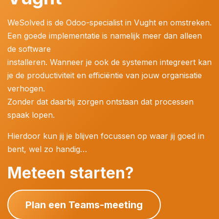
WeSolved is de Odoo-specialist in Vught en omstreken.
Een goede implementatie is namelijk meer dan alleen
de software
installeren. Wanneer je ook de systemen integreert kan
je de productiviteit en efficiëntie van jouw organisatie
verhogen.
Zonder dat daarbij zorgen ontstaan dat processen
spaak lopen.
Hierdoor kun jij je blijven focussen op waar jij goed in
bent, wel zo handig…
Meteen starten?
Plan een Teams-meeting