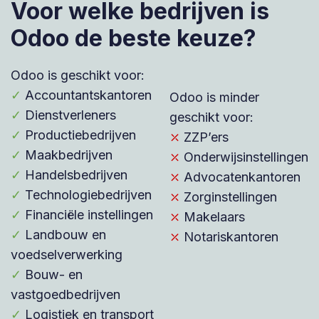
Voor welke bedrijven is
Odoo de beste keuze?
Odoo is geschikt voor:
✓
Accountantskantoren
Odoo is minder
✓
Dienstverleners
geschikt voor:
✓
Productiebedrijven
⤫
ZZP’ers
✓
Maakbedrijven
⤫
Onderwijsinstellingen
✓
Handelsbedrijven
⤫
Advocatenkantoren
✓
Technologiebedrijven
⤫
Zorginstellingen
✓
Financiële instellingen
⤫
Makelaars
✓
Landbouw en
⤫
Notariskantoren
voedselverwerking
✓
Bouw- en
vastgoedbedrijven
✓
Logistiek en transport