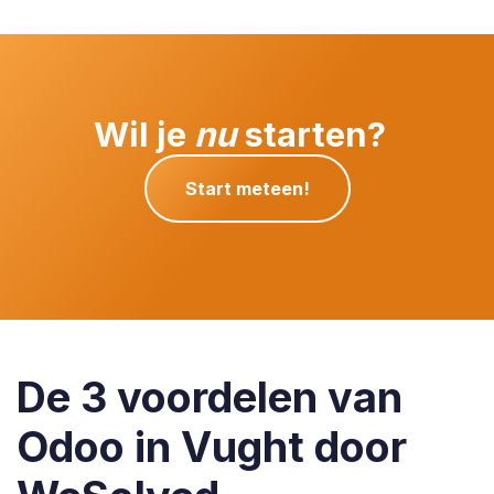
Wil je
nu
starten?
Start meteen!
De 3 voordelen van
Odoo in Vught door