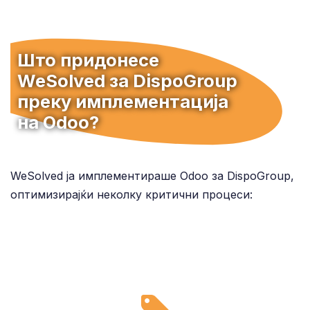
Што придонесе
WeSolved за DispoGroup
преку имплементација
на Odoo?
WeSolved ја имплементираше Odoo за DispoGroup,
оптимизирајќи неколку критични процеси: