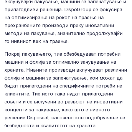
вклучувајќи пакување, машини за запечатување и
прилагодливи решенија. DispoGroup се фокусира
на оптимизирање на рокот на траење на
прехранбените производи преку иновативни
методи на пакување, значително продолжувајќи
го нивниот век на траење.
Покрај пакувањето, тие обезбедуваат потребни
машини и фолија за оптимално зачувување на
храната. Нивните производи вклучуваат различни
фолија и машини за запечатување, кои можат да
бидат прилагодени на специфичните потреби на
клиентите. Тие исто така нудат прилагодени
совети и се вклучени во развојот на иновативни
концепти за пакување, како што е нивното
решение Disposeal, насочено кон подобрување на
безбедноста и квалитетот на храната.