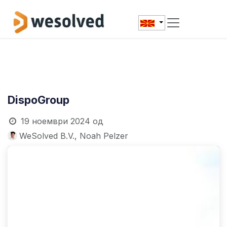
Skip to Content
DispoGroup
19 ноември 2024
од
WeSolved B.V., Noah Pelzer