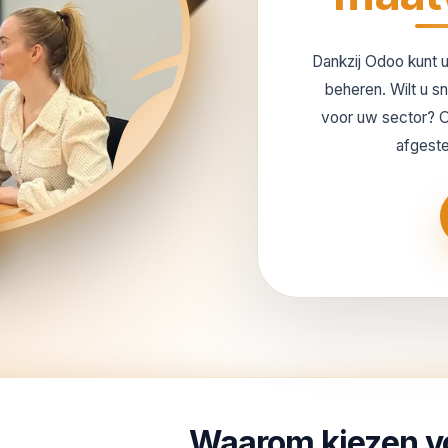
Dankzij Odoo kunt 
beheren. Wilt u s
voor uw sector? Of
afgest
Waarom kiezen v