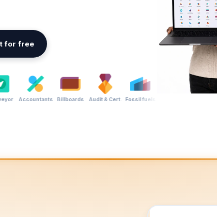
it for free
yman
Shoemaker
Surveyor
Accountants
Billboards
Audit & Cert.
Fossil fu