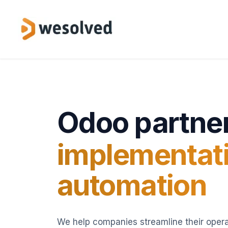
Skip to Content
Service
Odoo partner
implementat
automation
We help companies streamline their oper