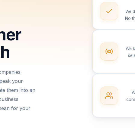
We d
No t
ner
th
We k
sel
companies
speak your
te them into an
W
business
cons
ean for your