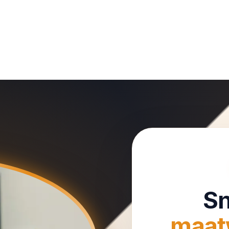
Sn
maat