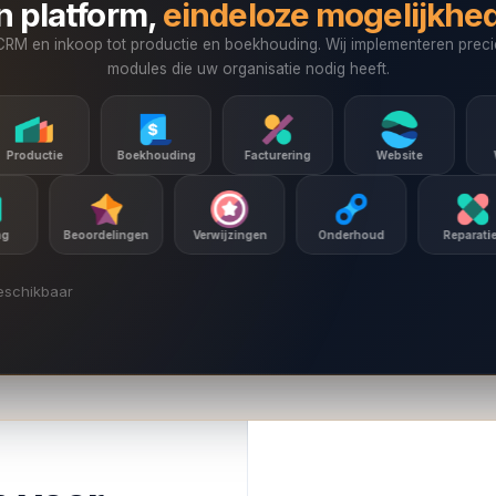
n platform,
eindeloze mogelijkhe
CRM en inkoop tot productie en boekhouding. Wij implementeren preci
modules die uw organisatie nodig heeft.
ekhouding
Facturering
Website
Webshop
Planning
Beoordelingen
Verwijzingen
Onderhoud
eschikbaar