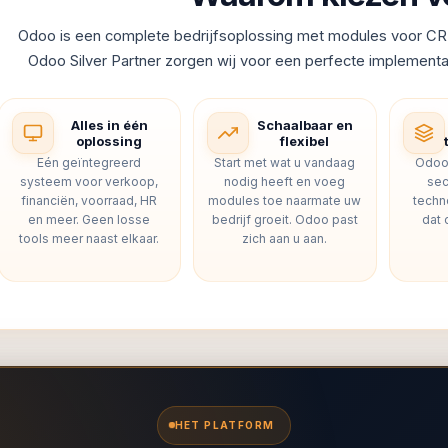
Odoo is een complete bedrijfsoplossing met modules voor CR
Odoo Silver Partner zorgen wij voor een perfecte implementa
Alles in één
Schaalbaar en
oplossing
flexibel
Eén geïntegreerd
Start met wat u vandaag
Odoo
systeem voor verkoop,
nodig heeft en voeg
sec
financiën, voorraad, HR
modules toe naarmate uw
techn
en meer. Geen losse
bedrijf groeit. Odoo past
dat 
tools meer naast elkaar.
zich aan u aan.
HET PLATFORM