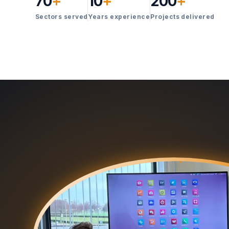
70
+
10
+
200
+
Sectors served
Years experience
Projects delivered