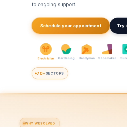
to ongoing support.
Schedule your appointment
Try 
Wine
y store
Bike rental
Cleaning
Electrician
Gardening
Hand
merchant
70
+
SECTORS
WHY WESOLVED