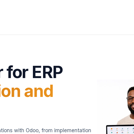
s
Industries
Approach
Blog
Cases
 for ERP
ion and
ations with Odoo, from implementation