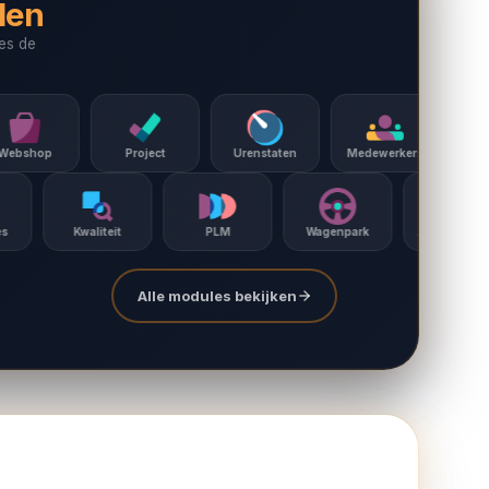
den
es de
Project
Urenstaten
Medewerkers
Werving
On
Reparaties
Kwaliteit
PLM
Wagenpark
Alle modules bekijken