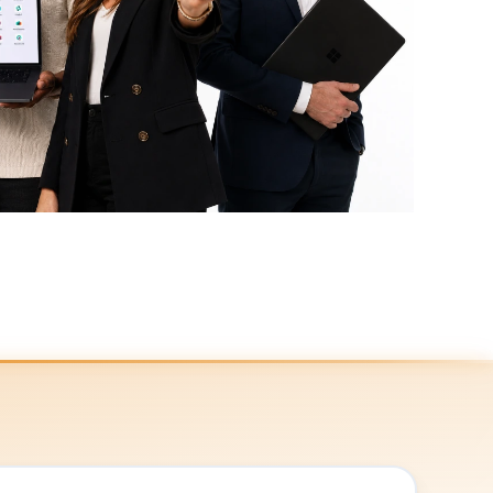
Software
els
Environmental
Talent acq.
Law firms
IT hardware
Marketing
reseller