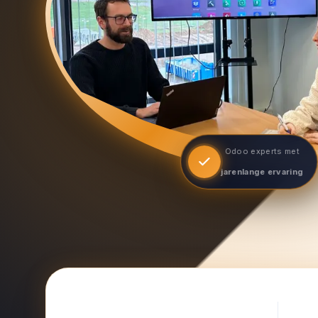
Odoo experts met
jarenlange ervaring