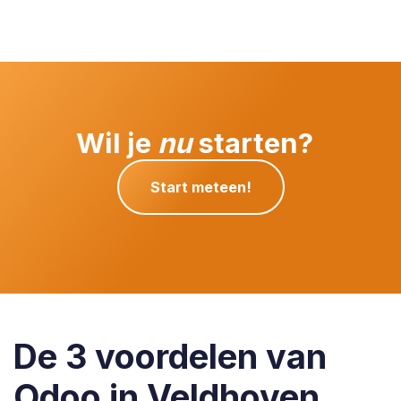
Wil je
nu
starten?
Start meteen!
De 3 voordelen van
Odoo in Veldhoven