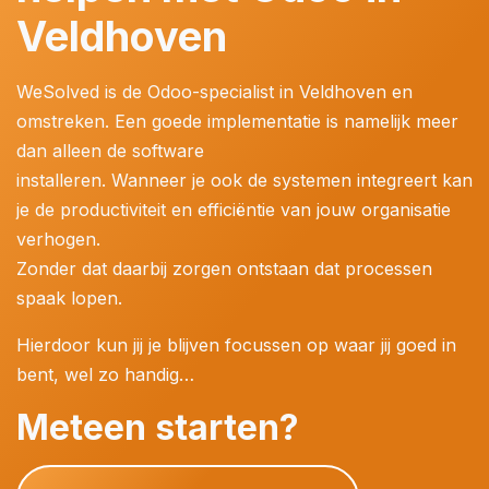
Veldhoven
WeSolved is de Odoo-specialist in Veldhoven en
omstreken. Een goede implementatie is namelijk meer
dan alleen de software
installeren. Wanneer je ook de systemen integreert kan
je de productiviteit en efficiëntie van jouw organisatie
verhogen.
Zonder dat daarbij zorgen ontstaan dat processen
spaak lopen.
Hierdoor kun jij je blijven focussen op waar jij goed in
bent, wel zo handig…
Meteen starten?