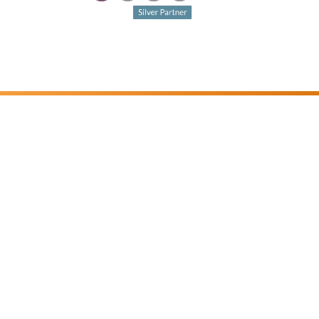
Geïnteresseerd? Laten we
vrijblijvend kennismaken.
Sinds 2018 helpen wij bedrijven met op maat
gemaakte software om jouw bedrijfsprocessen
efficiënter te maken en te automatiseren. Hierdoor
kun jij je focussen op waar jij goed in bent.
Plan een Teams-meeting