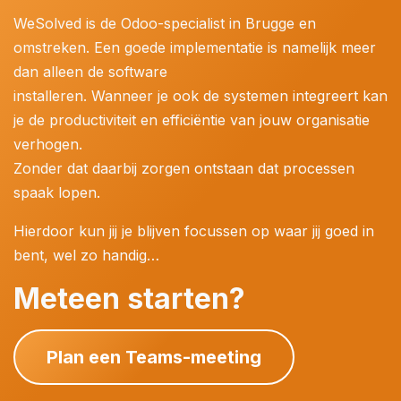
WeSolved is de Odoo-specialist in Brugge en
omstreken. Een goede implementatie is namelijk meer
dan alleen de software
installeren. Wanneer je ook de systemen integreert kan
je de productiviteit en efficiëntie van jouw organisatie
verhogen.
Zonder dat daarbij zorgen ontstaan dat processen
spaak lopen.
Hierdoor kun jij je blijven focussen op waar jij goed in
bent, wel zo handig…
Meteen starten?
Plan een Teams-meeting