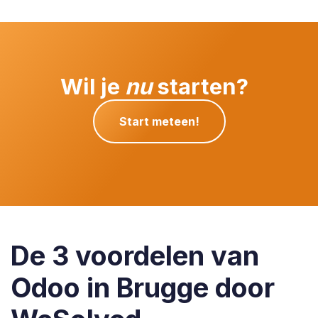
Wil je
nu
starten?
Start meteen!
De 3 voordelen van
Odoo in Brugge door