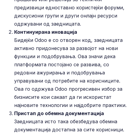
предизвици едноставно користејќи форуми,
дискусиони групи и други онлајн ресурси
одржувани од заедницата.
Континуирана иновација
Бидејќи Odoo е со отворен код, заедницата
активно придонесува за развојот на нови
функции и подобрувања. Ова значи дека
платформата постојано се развива, со
редовни ажурирања и подобрувања
управувани од потребите на корисниците.
Ова го одржува Odoo прогресивен избор за
бизнисите кои сакаат да ги искористат
најновите технологии и најдобрите практики.
Пристап до обемна документација
Заедницата исто така обезбедува обемна
документација достапна за сите корисници.