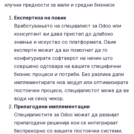
клучни предности за мали и средни бизниси:
Експертиза на повик
Вработувањето на специјалист за Odoo или
консултант ви дава пристап до длабоко
знаење и искуство со платформата. Овие
експерти можат да ви помогнат да го
конфигурирате софтверот на начин што
совршено одговара на вашите специфични
бизнис процеси и потреби. Без разлика дали
имплементирате нов модул или оптимизирате
постоечки процеси, специјалистот може да ве
води на секој чекор.
Прилагодени имплементации
Специјалистите за Odoo можат да развијат
прилагодени решенија кои се интегрираат
беспрекорно со вашите постоечки системи.