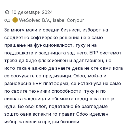
10 декември 2024
од
WeSolved B.V., Isabel Conjour
За многу мали и средни бизниси, изборот на
соодветно софтверско решение не е само
прашање на функционалност, туку и на
поддршката и заедницата зад него. ERP системот
треба да биде флексибилен и адаптабилен, но
исто така е важно да знаете дека не сте сами кога
се соочувате со предизвици. Odoo, моќна и
разноврсна ERP платформа, се истакнува не само
по своите технички способности, туку и по
силната заедница и обемната поддршка што ја
нуди. Во овој блог, подетално ќе разгледаме
зошто овие аспекти го прават Odoo идеален
избор за мали и средни бизниси.