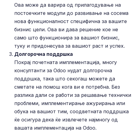
Ова може да варира од прилагодување на
постоечките модули до развивање на сосема
нова функционалност специфична за вашите
бизнис цели. Ова ви дава решение кое не
само што функционира за вашиот бизнис,
туку и придонесува за вашиот раст и успех.
Долгорочна поддршка
Покрај почетната имплементација, многу
консултанти за Odoo нудат долгорочна
поддршка, така што секогаш можете да
сметате на помош кога ви е потребна. Без
разлика дали се работи за решавање технички
проблеми, имплементирање ажурирања или
обука на вашиот тим, соодветната поддршка
ќе осигура дека ќе извлечете најмногу од
вашата имплементација на Odoo.