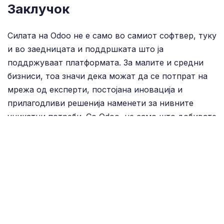
Заклучок
Силата на Odoo не е само во самиот софтвер, туку
и во заедницата и поддршката што ја
поддржуваат платформата. За малите и средни
бизниси, тоа значи дека можат да се потпрат на
мрежа од експерти, постојана иновација и
прилагодливи решенија наменети за нивните
уникатни потреби. Со Odoo, не само што добивате
моќен ERP систем, туку и поддршката и
ресурсите што ви се потребни за да го подигнете
вашиот бизнис на следното ниво.
Во Wesolved, сме горди што сме дел од оваа
заедница и нудиме специјализирани Odoo услуги
за да ја направиме вашата имплементација
успешна. Без разлика дали само започнувате со