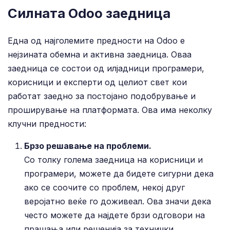
Силната Odoo заедница
Една од најголемите предности на Odoo е
нејзината обемна и активна заедница. Оваа
заедница се состои од илјадници програмери,
корисници и експерти од целиот свет кои
работат заедно за постојано подобрување и
проширување на платформата. Ова има неколку
клучни предности:
Брзо решавање на проблеми.
Со толку голема заедница на корисници и
програмери, можете да бидете сигурни дека
ако се соочите со проблем, некој друг
веројатно веќе го доживеал. Ова значи дека
често можете да најдете брзи одговори на
прашања или решенија за технички