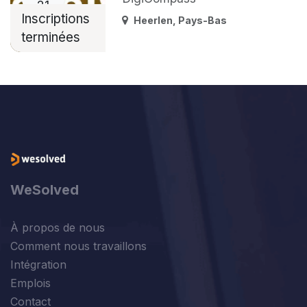
21
Inscriptions
Heerlen
,
Pays-Bas
terminées
WeSolved
À propos de nous
Comment nous travaillons
Intégration
Emplois
Contact